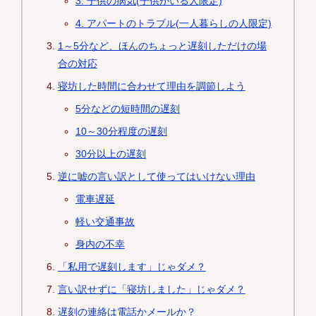
3. 子供の病気(子供がいる人限定)
4. アパートのトラブル(一人暮らしの人限定)
1～5分など、ほんのちょっと遅刻しただけの場
合の対応
寝坊した時間に合わせて理由を調節しよう
5分などの短時間の遅刻
10～30分程度の遅刻
30分以上の遅刻
逆に嘘の言い訳として使ってはいけない理由
電車遅延
軽い交通事故
身内の不幸
「私用で遅刻します」じゃダメ？
言い訳せずに「寝坊しました」じゃダメ？
遅刻の連絡は電話かメールか？